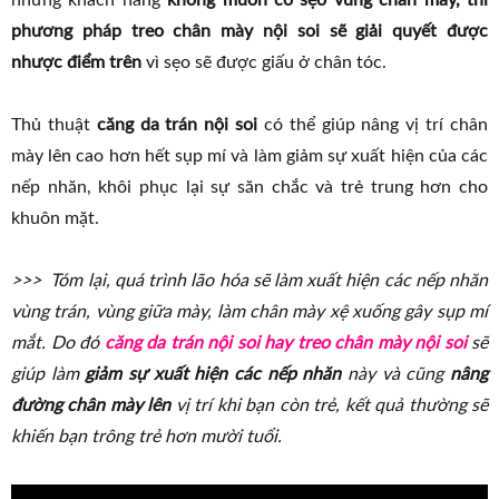
những khách hàng
không muốn có sẹo vùng chân mày, thì
phương pháp treo chân mày nội soi sẽ giải quyết được
nhược điểm trên
vì sẹo sẽ được giấu ở chân tóc.
Thủ thuật
căng da trán nội soi
có thể giúp nâng vị trí chân
mày lên cao hơn hết sụp mí và làm giảm sự xuất hiện của các
nếp nhăn, khôi phục lại sự săn chắc và trẻ trung hơn cho
khuôn mặt.
>>> Tóm lại, quá trình lão hóa sẽ làm xuất hiện các nếp nhăn
vùng trán, vùng giữa mày, làm chân mày xệ xuống gây sụp mí
mắt. Do đó
căng da trán nội soi hay treo chân mày nội soi
sẽ
giúp làm
giảm sự xuất hiện các nếp nhăn
này và cũng
nâng
đường chân mày lên
vị trí khi bạn còn trẻ, kết quả thường sẽ
khiến bạn trông trẻ hơn mười tuổi.