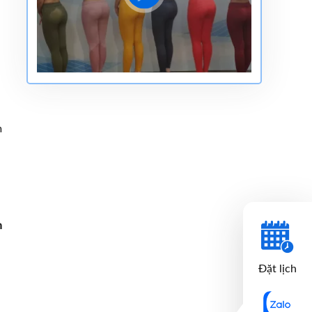
m
n
Đặt lịch