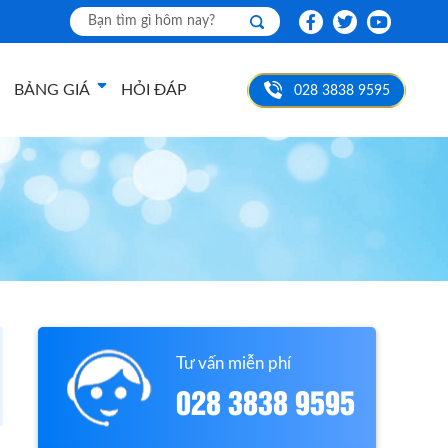
BẢNG GIÁ
HỎI ĐÁP
028 3838 9595
Tư vấn miễn phí
028 3838 9595