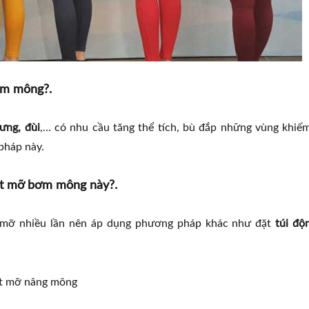
ơm mông?.
ưng, đùi
,… có nhu cầu tăng thể tích, bù đắp những vùng khiế
pháp này.
út mỡ bơm mông này?.
mỡ nhiều lần nên áp dụng phương pháp khác như đặt
túi độ