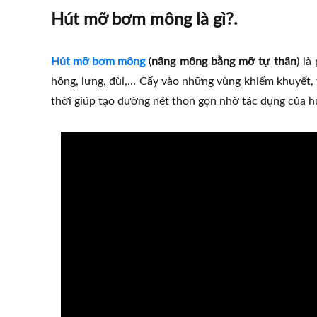
Hút mỡ bơm mông là gì?.
Hút mỡ bơm mông
(
nâng mông bằng mỡ tự thân
) l
hông, lưng, đùi,… Cấy vào những vùng khiếm khuyết, 
thời giúp tạo đường nét thon gọn nhờ tác dụng của h