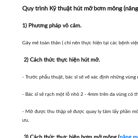
Quy trình Kỹ thuật hút mỡ bơm mông (nâng
1) Phương pháp vô cảm.
Gây mê toàn thân ( chỉ nên thực hiện tại các bệnh viện
2) Cách thức thực hiện hút mỡ.
- Trước phẫu thuật, bác sĩ sẽ vẽ xác định những vùn
- Bác sĩ sẽ rạch một lỗ nhỏ 2 - 4mm trên da vùng có t
- Mỡ được thu thập sẽ được quay ly tâm lấy phần mỡ t
ưu.
3) Cách thức thực hiện bơm mỡ mông (
nâng m