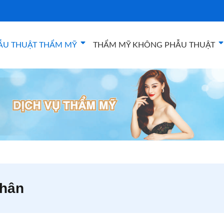
ẪU THUẬT THẨM MỸ
THẨM MỸ KHÔNG PHẪU THUẬT
thân