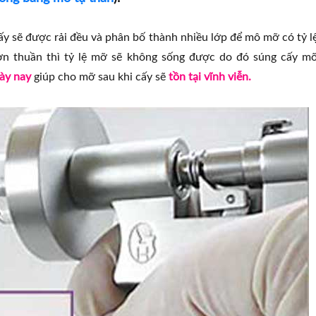
y sẽ được rải đều và phân bố thành nhiều lớp để mô mỡ có tỷ l
n thuần thì tỷ lệ mỡ sẽ không sống được do đó súng cấy m
ày nay
giúp cho mỡ sau khi cấy sẽ
tồn tại vĩnh viễn.