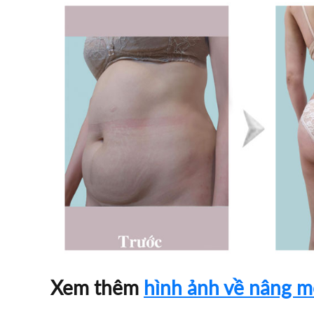
Xem thêm
hình ảnh về nâng m