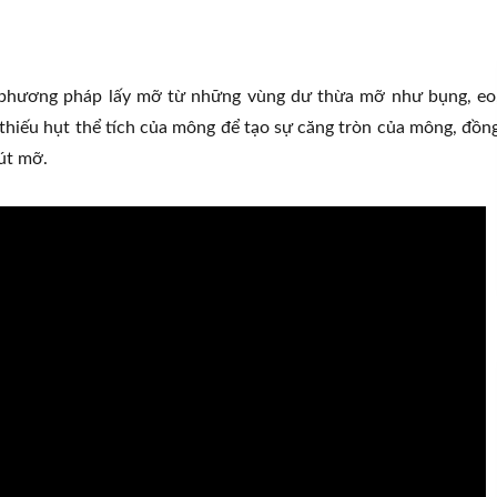
à phương pháp lấy mỡ từ những vùng dư thừa mỡ như bụng, eo
thiếu hụt thể tích của mông để tạo sự căng tròn của mông, đồn
út mỡ.