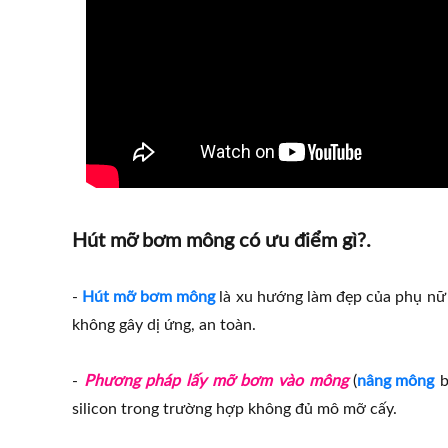
Hút mỡ bơm mông có ưu điểm gì?.
-
Hút mỡ bơm mông
là xu hướng làm đẹp của phụ nữ 
không gây dị ứng, an toàn.
-
Phương pháp lấy mỡ bơm vào mông
(
nâng mông
b
silicon trong trường hợp không đủ mô mỡ cấy.