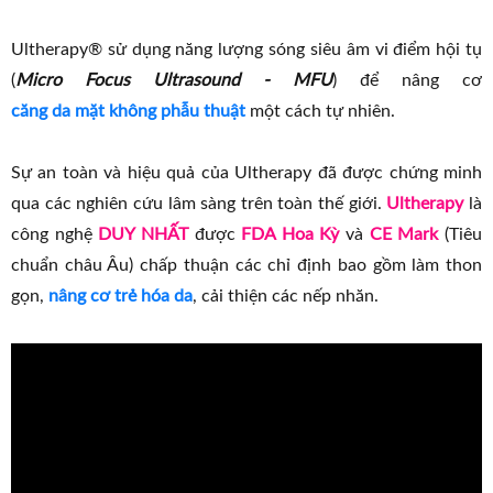
Ultherapy® sử dụng năng lượng sóng siêu âm vi điểm hội tụ
(
Micro Focus Ultrasound - MFU
) để nâng cơ
căng da mặt không phẫu thuật
một cách tự nhiên.
Sự an toàn và hiệu quả của Ultherapy đã được chứng minh
qua các nghiên cứu lâm sàng trên toàn thế giới.
Ultherapy
là
công nghệ
DUY NHẤT
được
FDA Hoa Kỳ
và
CE Mark
(Tiêu
chuẩn châu Âu) chấp thuận các chỉ định bao gồm làm thon
gọn,
nâng cơ trẻ hóa da
, cải thiện các nếp nhăn.