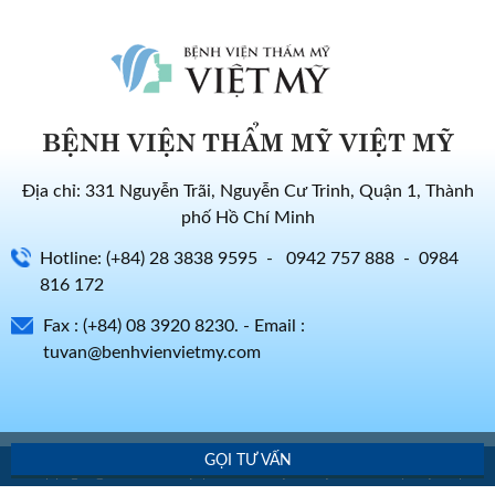
BỆNH VIỆN THẨM MỸ VIỆT MỸ
Địa chỉ: 331 Nguyễn Trãi, Nguyễn Cư Trinh, Quận 1, Thành
phố Hồ Chí Minh
Hotline: (+84) 28 3838 9595 - 0942 757 888 - 0984
816 172
Fax : (+84) 08 3920 8230. - Email :
tuvan@benhvienvietmy.com
GỌI TƯ VẤN
Copyright@2020. Bản Quyền 2021 Bệnh Viện Thẩm Mỹ Việt Mỹ.