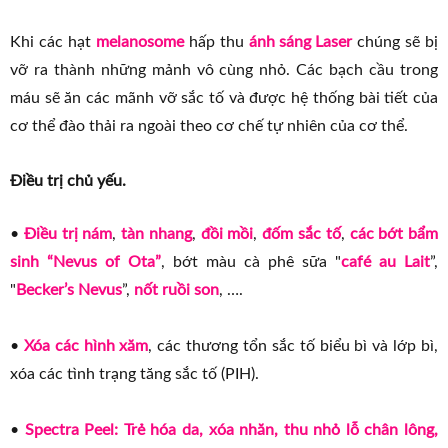
Khi các hạt
melanosome
hấp thu
ánh sáng Laser
chúng sẽ bị
vỡ ra thành những mảnh vô cùng nhỏ. Các bạch cầu trong
máu sẽ ăn các mãnh vỡ sắc tố và được hệ thống bài tiết của
cơ thể đào thải ra ngoài theo cơ chế tự nhiên của cơ thể.
Điều trị chủ yếu.
•
Điều trị nám
,
tàn nhang
,
đồi mồi
,
đốm sắc tố
,
các bớt bẩm
sinh “Nevus of Ota”
, bớt màu cà phê sữa "
café au Lait
”,
"
Becker’s Nevus
”,
nốt ruồi son
, ….
•
Xóa các hình xăm
, các thương tổn sắc tố biểu bì và lớp bì,
xóa các tình trạng tăng sắc tố (PIH).
•
Spectra Peel: Trẻ hóa da, xóa nhăn, thu nhỏ lỗ chân lông,