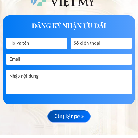
ĐĂNG KÝ NHẬN ƯU ĐÃI
Đăng ký ngay