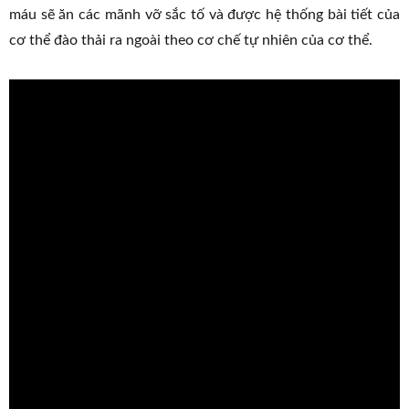
máu sẽ ăn các mãnh vỡ sắc tố và được hệ thống bài tiết của
cơ thể đào thải ra ngoài theo cơ chế tự nhiên của cơ thể.