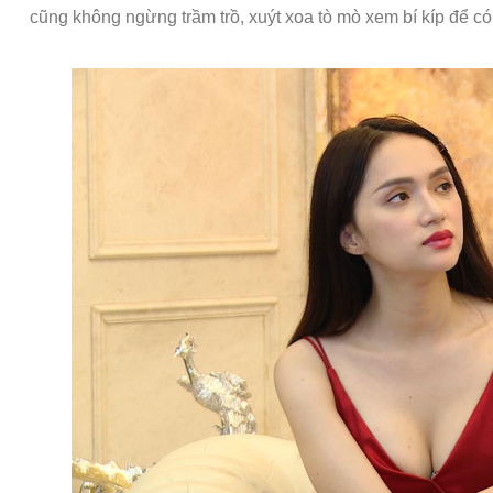
cũng không ngừng trầm trồ, xuýt xoa tò mò xem bí kíp để có