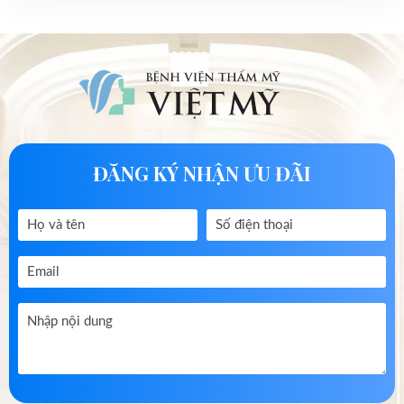
ĐĂNG KÝ NHẬN ƯU ĐÃI