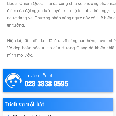
Bác sĩ Chiêm Quốc Thái đã cũng chia sẻ phương pháp
nâ
điểm của đặt ngực dưới tuyến như: lộ túi, phía trên ngực l
ngực dang xa. Phương pháp nâng ngực này có tỉ lệ biến ch
tin tưởng.
Hiện tại, rất nhiều fan đã tỏ ra vô cùng hào hứng trước 
Vẻ đẹp hoàn hảo, tự tin của Hương Giang đã khiến nhi
mình mơ ước.
Tư vấn miễn phí
028 3838 9595
Dịch vụ nổi bật