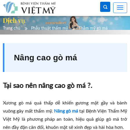
Dịch vụ
Trang chủ
Phẫu thuật thẩm mỹ
Thẫm mỹ gò má
Nâng cao gò má
Tại sao nên nâng cao gò má ?.
Xương gò má quá thấp dễ khiến gương mặt gầy và bành
vuông gây mất thẩm mỹ.
Nâng gò má
tại Bệnh Viện Thẩm Mỹ
Việt Mỹ là phương pháp an toàn, hiệu quả giúp gò má trở
nên đầy đặn cân đối, khuôn mặt sẽ xinh đẹp và hài hòa hơn.