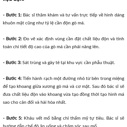
- Bước 1:
Bác sĩ thăm khám và tư vấn trực tiếp về hình dáng
khuôn mặt cũng như tỷ lệ cần độn gò má.
- Bước 2:
Đo vẽ xác định vùng cần đặt chất liệu độn và tính
toán chi tiết độ cao của gò má cần phải nâng lên.
- Bước 3:
Sát trùng và gây tê tại khu vực cần phẫu thuật.
- Bước 4:
Tiến hành rạch một đường nhỏ từ bên trong miệng
để tạo khoang giữa xương gò má và cơ mặt. Sau đó bác sĩ sẽ
đưa chất liệu độn vào khoang vừa tạo đồng thời tạo hình má
sao cho cân đối và hài hòa nhất.
- Bước 5:
Khâu vết mổ bằng chỉ thẩm mỹ tự tiêu. Bác sĩ sẽ
hướng dẫn chế độ ăn uống và chăm sóc sau mổ.