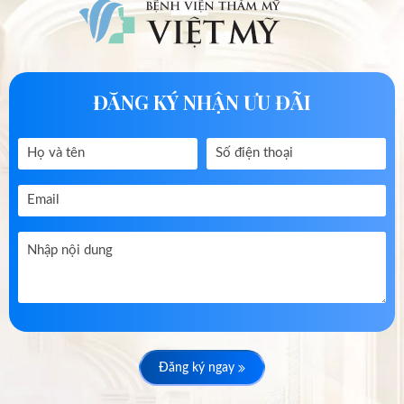
ĐĂNG KÝ NHẬN ƯU ĐÃI
Đăng ký ngay