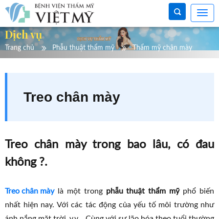
Dịch vụ
Trang chủ
Phẫu thuật thẩm mỹ
Thẩm mỹ chân mày
Treo chân mày
Treo chân mày trong bao lâu, có đau
không ?.
Treo chân mày
là một trong
phẫu thuật thẩm mỹ
phổ biến
nhất hiện nay. Với các tác động của yếu tố môi trường như
ánh nắng mặt trời,.v.v... Cùng với sự lão hóa theo tuổi thường