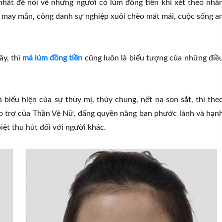
nhất để nói về những người có lúm đồng tiền khi xét theo nhâ
 may mắn, công danh sự nghiệp xuôi chèo mát mái, cuộc sống a
y, thì
má lúm đồng tiền
cũng luôn là biểu tượng của những điề
biểu hiện của sự thùy mị, thủy chung, nết na son sắt, thì the
ảo trợ của Thần Vệ Nữ, đấng quyền năng ban phước lành và hạn
iệt thu hút đối với người khác.