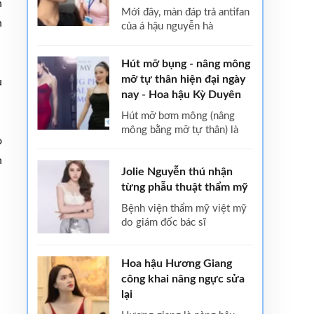
n
mới đây, màn đáp trả antifan
n
của á hậu nguyễn hà
Hút mỡ bụng - nâng mông
mỡ tự thân hiện đại ngày
u
nay - Hoa hậu Kỳ Duyên
hút mỡ bơm mông (nâng
mông bằng mỡ tự thân) là
o
h
Jolie Nguyễn thú nhận
từng phẫu thuật thẩm mỹ
bệnh viện thẩm mỹ việt mỹ
do giám đốc bác sĩ
Hoa hậu Hương Giang
công khai nâng ngực sửa
lại