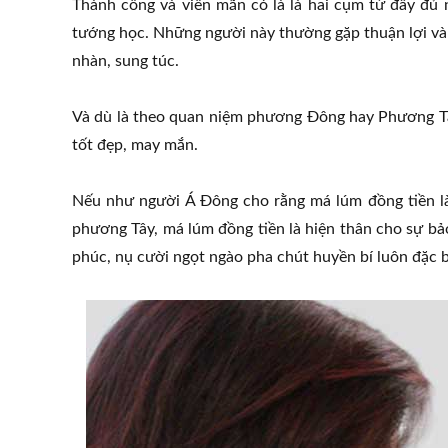
Thành công và viên mãn có là là hai cụm từ đầy đủ 
tướng học. Những người này thường gặp thuận lợi và
nhàn, sung túc.
Và dù là theo quan niệm phương Đông hay Phương Tâ
tốt đẹp, may mắn.
Nếu như người Á Đông cho rằng má lúm đồng tiền là 
phương Tây, má lúm đồng tiền là hiện thân cho sự b
phúc, nụ cười ngọt ngào pha chút huyền bí luôn đặc b