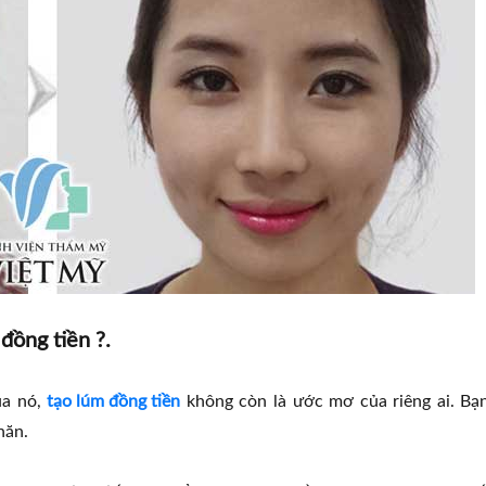
đồng tiền ?.
ủa nó,
tạo lúm đồng tiền
không còn là ước mơ của riêng ai. Bạ
hăn.