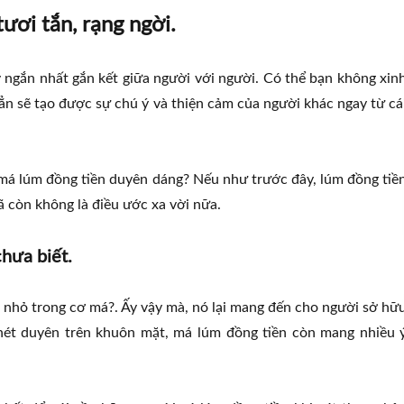
ươi tắn, rạng ngời.
y ngắn nhất gắn kết giữa người với người. Có thể bạn không xin
hẳn sẽ tạo được sự chú ý và thiện cảm của người khác ngay từ cá
 má lúm đồng tiền duyên dáng? Nếu như trước đây, lúm đồng tiề
 còn không là điều ước xa vời nữa.
chưa biết.
t nhỏ trong cơ má?. Ấy vậy mà, nó lại mang đến cho người sở hữ
nét duyên trên khuôn mặt, má lúm đồng tiền còn mang nhiều 