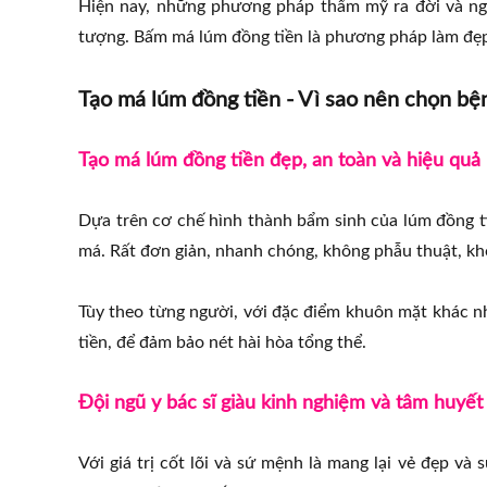
Hiện nay, những phương pháp thẩm mỹ ra đời và ngà
tượng. Bấm má lúm đồng tiền là phương pháp làm đẹp 
Tạo má lúm đồng tiền - Vì sao nên chọn bện
Tạo má lúm đồng tiền đẹp, an toàn và hiệu quả l
Dựa trên cơ chế hình thành bẩm sinh của lúm đồng ti
má. Rất đơn giản, nhanh chóng, không phẫu thuật, khô
Tùy theo từng người, với đặc điểm khuôn mặt khác nh
tiền, để đảm bảo nét hài hòa tổng thể.
Đội ngũ y bác sĩ giàu kinh nghiệm và tâm huyết
Với giá trị cốt lõi và sứ mệnh là mang lại vẻ đẹp và 