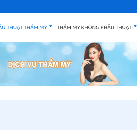
ẪU THUẬT THẨM MỸ
THẨM MỸ KHÔNG PHẪU THUẬT