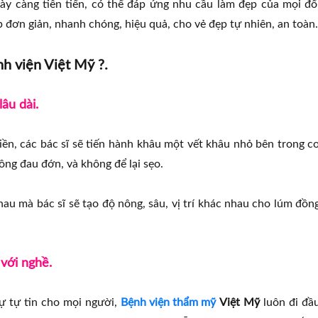
y càng tiên tiến, có thể đáp ứng nhu cầu làm đẹp của mọi đố
đơn giản, nhanh chóng, hiệu quả, cho vẻ đẹp tự nhiên, an toàn.
h viện Việt Mỹ ?.
âu dài.
ền, các bác sĩ sẽ tiến hành khâu một vết khâu nhỏ bên trong c
ng đau đớn, và không để lại sẹo.
au mà bác sĩ sẽ tạo độ nông, sâu, vị trí khác nhau cho lúm đồn
 với nghề.
sự tự tin cho mọi người,
Bệnh viện thẩm mỹ
Việt Mỹ
luôn đi đầ