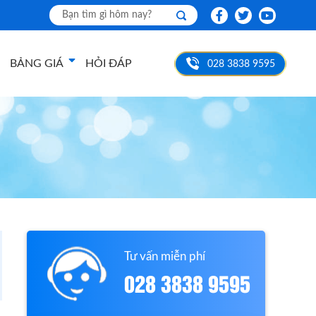
BẢNG GIÁ
HỎI ĐÁP
028 3838 9595
Tư vấn miễn phí
028 3838 9595