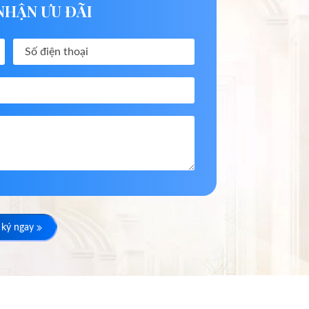
NHẬN ƯU ĐÃI
 ký ngay